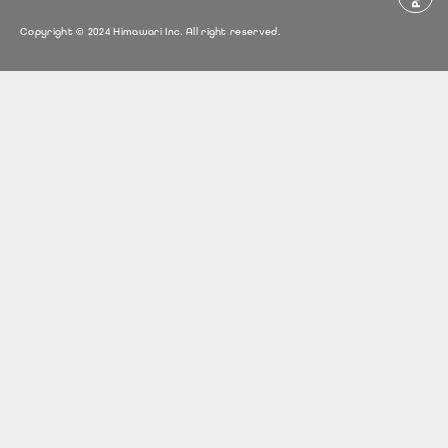
Copyright © 2024 Himawari Inc. All right reserved.
PAGE TOP
PAGE TOP
PAGE TOP